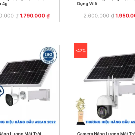
m 4g
Dụng Wifi
00.000
₫
1.790.000
₫
2.600.000
₫
1.950.
-47%
ng Lượng Mặt Trời
Camera Năng Lượng Mặt Trờ