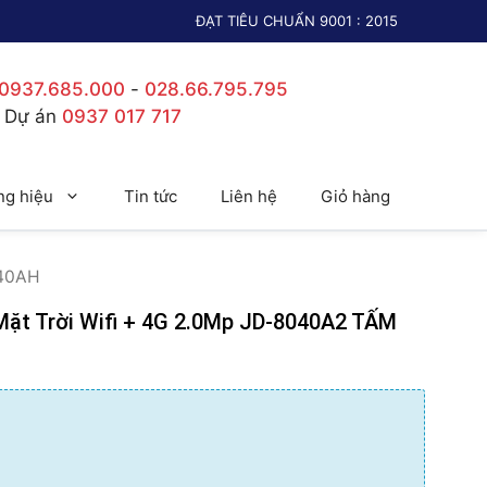
ĐẠT TIÊU CHUẨN 9001 : 2015
0937.685.000
-
028.66.795.795
c Dự án
0937 017 717
g hiệu
Tin tức
Liên hệ
Giỏ hàng
 40AH
ặt Trời Wifi + 4G 2.0Mp JD-8040A2 TẤM