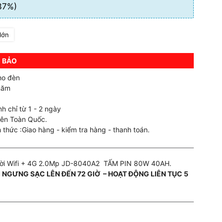
37%)
lớn
 BẢO
ho đèn
năm
h chỉ từ 1 - 2 ngày
rên Toàn Quốc.
 thức :Giao hàng - kiểm tra hàng - thanh toán.
ời Wifi + 4G 2.0Mp JD-8040A2 TẤM PIN 80W 40AH.
I NGƯNG SẠC LÊN ĐẾN 72 GIỜ –
HOẠT ĐỘNG LIÊN TỤC 5