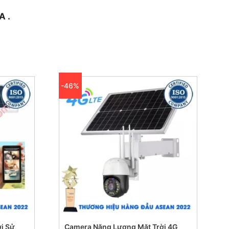
A .
-46%
i Sử
Camera Năng Lượng Mặt Trời 4G