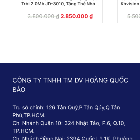
Trời 2.0Mb JD-3010, Tặng Thẻ Nhớ
Kbvision
32Gb
3.800.000
₫
2.850.000
₫
5.50
CÔNG TY TNHH TM DV HOÀNG QUỐC
BẢO
Trụ sở chính: 126 Tân Quý,P.Tân Qúy,Q.Tân
Phú,TP.HCM.
Chi Nhánh Quận 10: 324 Nhật Tảo, P.6, Q.10,
TP.HCM.
Chi Nhánh Đồng Nai: 2394 Quốc Lộ 1K, Phường