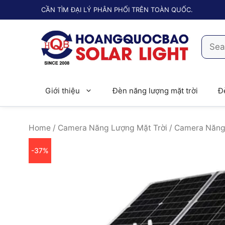
Chuyển
CẦN TÌM ĐẠI LÝ PHÂN PHỐI TRÊN TOÀN QUỐC.
đến
nội
Searc
dung
for:
Giới thiệu
Đèn năng lượng mặt trời
Đ
Home
/
Camera Năng Lượng Mặt Trời
/ Camera Năng
-37%