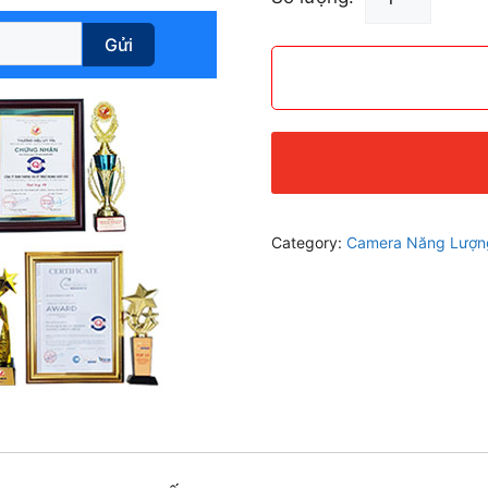
Năng
Lượng
Gửi
Mặt
Trời
Wifi
+
4G
2.0Mp
JD-
Category:
Camera Năng Lượng
8040A2
TẤM
PIN
80W
40AH
quantity