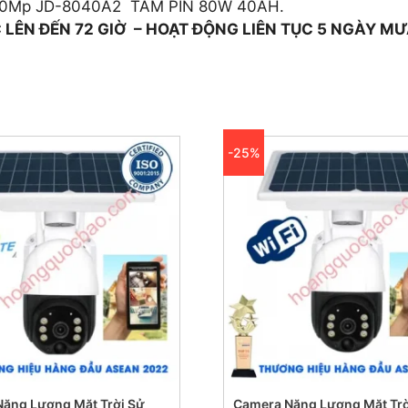
 2.0Mp JD-8040A2 TẤM PIN 80W 40AH.
LÊN ĐẾN 72 GIỜ –
HOẠT ĐỘNG LIÊN TỤC 5 NGÀY MƯ
-25%
ăng Lượng Mặt Trời Sử
Camera Năng Lượng Mặt Trờ