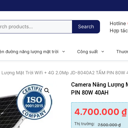
h
Hotline
Search
Hợp tá
èn đường năng lượng mặt trời
Công suất
Thươn
 Lượng Mặt Trời Wifi + 4G 2.0Mp JD-8040A2 TẤM PIN 80W
Camera Năng Lượng M
PIN 80W 40AH
4.700.000
₫
Thị trường:
7.500.000
₫