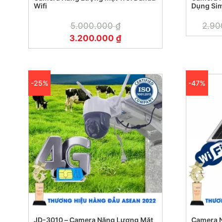
Wifi
Dụng Si
5.000.000
₫
2.9
3.200.000
₫
-25%
-47%
JD-3010 – Camera Năng Lượng Mặt
Camera Nă