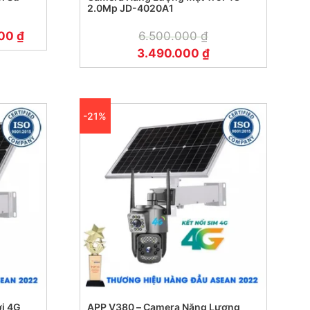
2.0Mp JD-4020A1
000
₫
6.500.000
₫
3.490.000
₫
-21%
i 4G
APP V380 – Camera Năng Lượng