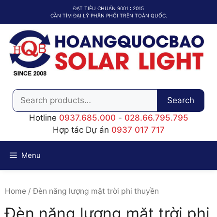
Chuyển
ĐẠT TIÊU CHUẨN 9001 : 2015
đến
CẦN TÌM ĐẠI LÝ PHÂN PHỐI TRÊN TOÀN QUỐC.
nội
dung
Search
Search
for:
Hotline
0937.685.000
-
028.66.795.795
Hợp tác Dự án
0937 017 717
Menu
Home
/ Đèn năng lượng mặt trời phi thuyền
Đèn năng lượng mặt trời phi