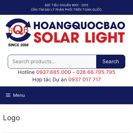
Chuyển
ĐẠT TIÊU CHUẨN 9001 : 2015
đến
CẦN TÌM ĐẠI LÝ PHÂN PHỐI TRÊN TOÀN QUỐC.
nội
dung
Search
Search
for:
Hotline
0937.685.000
-
028.66.795.795
Hợp tác Dự án
0937 017 717
Menu
Logo