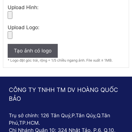
Upload Hình:
Upload Logo:
Tạo ảnh có logo
* Logo đặt góc trái, rộng = 1/5 chiều ngang ảnh. File xuất ≤ 1MB.
CÔNG TY TNHH TM DV HOÀNG QUỐC
BẢO
Trụ sở chính: 126 Tân Quý,P.Tân Qúy,Q.Tân
Phú,TP.HCM.
Chi Nhánh Quận 10: 324 Nhật Tảo, P.6, Q.10,