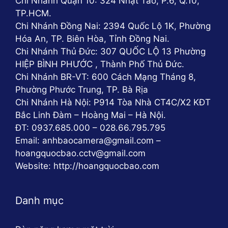
Chi Nhánh Quận 10: 324 Nhật Tảo, P.6, Q.10,
TP.HCM.
Chi Nhánh Đồng Nai: 2394 Quốc Lộ 1K, Phường
Hóa An, TP. Biên Hòa, Tỉnh Đồng Nai.
Chi Nhánh Thủ Đức: 307 QUỐC LỘ 13 Phường
HIỆP BÌNH PHƯỚC , Thành Phố Thủ Đức.
Chi Nhánh BR-VT: 600 Cách Mạng Tháng 8,
Phường Phước Trung, TP. Bà Rịa
Chi Nhánh Hà Nội: P914 Tòa Nhà CT4C/X2 KĐT
Bắc Linh Đàm – Hoàng Mai – Hà Nội.
ĐT: 0937.685.000 – 028.66.795.795
Email: anhbaocamera@gmail.com –
hoangquocbao.cctv@gmail.com
Website: http://hoangquocbao.com
Danh mục