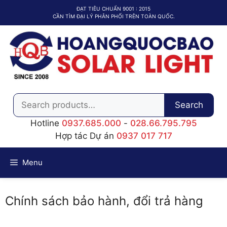
Chuyển
ĐẠT TIÊU CHUẨN 9001 : 2015
đến
CẦN TÌM ĐẠI LÝ PHÂN PHỐI TRÊN TOÀN QUỐC.
nội
dung
Search
Search
for:
Hotline
0937.685.000
-
028.66.795.795
Hợp tác Dự án
0937 017 717
Menu
Chính sách bảo hành, đổi trả hàng