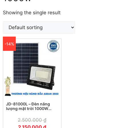
Showing the single result
-14%
JD-81000L – Đèn năng
lượng mặt trời 1000W
Jindian chính hãng
2.500.000
₫
2.150.000
₫