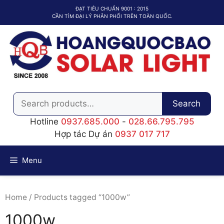
Chuyển
ĐẠT TIÊU CHUẨN 9001 : 2015
đến
CẦN TÌM ĐẠI LÝ PHÂN PHỐI TRÊN TOÀN QUỐC.
nội
dung
Search
Search
for:
Hotline
0937.685.000
-
028.66.795.795
Hợp tác Dự án
0937 017 717
Menu
Home
/ Products tagged “1000w”
1000w