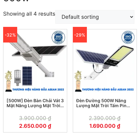
Showing all 4 results
-32%
-29%
[500W] Đèn Bàn Chải Vát 3
Đèn Đường 500W Năng
Mặt Năng Lượng Mặt Trời
Lượng Mặt Trời Tấm Pin
KF-CT500
Rời KUNGFU SOLAR
3.900.000
₫
2.390.000
₫
2.650.000
₫
1.690.000
₫