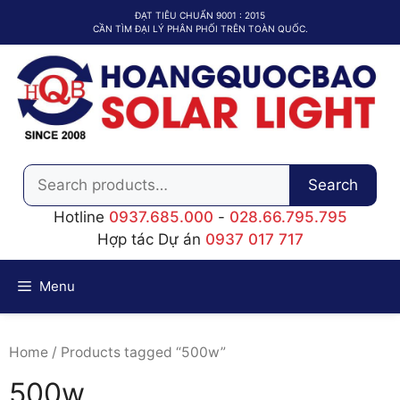
Chuyển
ĐẠT TIÊU CHUẨN 9001 : 2015
đến
CẦN TÌM ĐẠI LÝ PHÂN PHỐI TRÊN TOÀN QUỐC.
nội
dung
Search
Search
for:
Hotline
0937.685.000
-
028.66.795.795
Hợp tác Dự án
0937 017 717
Menu
Home
/ Products tagged “500w”
500w