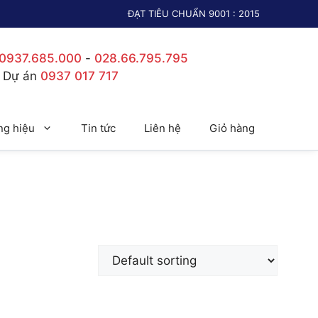
ĐẠT TIÊU CHUẨN 9001 : 2015
0937.685.000
-
028.66.795.795
c Dự án
0937 017 717
g hiệu
Tin tức
Liên hệ
Giỏ hàng