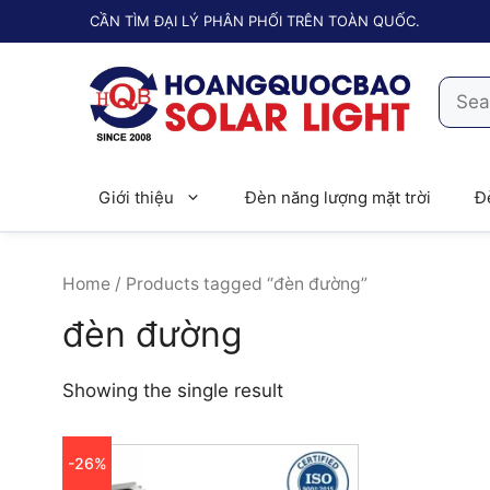
Chuyển
CẦN TÌM ĐẠI LÝ PHÂN PHỐI TRÊN TOÀN QUỐC.
đến
nội
Searc
dung
for:
Giới thiệu
Đèn năng lượng mặt trời
Đ
Home
/ Products tagged “đèn đường”
đèn đường
Showing the single result
-26%