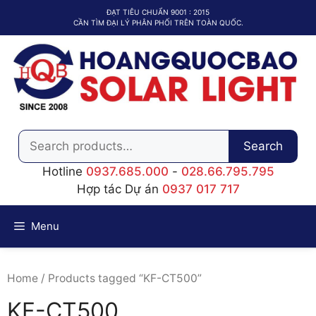
Chuyển
ĐẠT TIÊU CHUẨN 9001 : 2015
đến
CẦN TÌM ĐẠI LÝ PHÂN PHỐI TRÊN TOÀN QUỐC.
nội
dung
Search
Search
for:
Hotline
0937.685.000
-
028.66.795.795
Hợp tác Dự án
0937 017 717
Menu
Home
/ Products tagged “KF-CT500”
KF-CT500