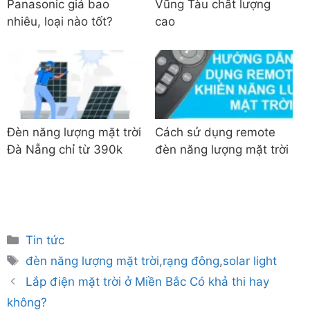
Panasonic giá bao
Vũng Tàu chất lượng
nhiêu, loại nào tốt?
cao
Đèn năng lượng mặt trời
Cách sử dụng remote
Đà Nẵng chỉ từ 390k
đèn năng lượng mặt trời
Danh
Tin tức
mục
Thẻ
đèn năng lượng mặt trời
,
rạng đông
,
solar light
Lắp điện mặt trời ở Miền Bắc Có khả thi hay
không?