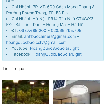
Đức.
Chi Nhánh BR-VT: 600 Cách Mạng Tháng 8,
Phường Phước Trung, TP. Bà Rịa
Chi Nhánh Hà Nội: P914 Tòa Nhà CT4C/X2
KĐT Bắc Linh Đàm – Hoàng Mai – Hà Nội.
ĐT:
0937.685.000
–
028.66.795.795
Email:
anhbaocamera@gmail.com
–
hoangquocbao.cctv@gmail.com
Youtube:
HoangQuocBaoSolarLight
Facebook:
HoangQuocBaoSolarLight
Tin liên quan: