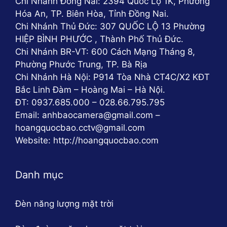
Chi Nhánh Đồng Nai: 2394 Quốc Lộ 1K, Phường
Hóa An, TP. Biên Hòa, Tỉnh Đồng Nai.
Chi Nhánh Thủ Đức: 307 QUỐC LỘ 13 Phường
HIỆP BÌNH PHƯỚC , Thành Phố Thủ Đức.
Chi Nhánh BR-VT: 600 Cách Mạng Tháng 8,
Phường Phước Trung, TP. Bà Rịa
Chi Nhánh Hà Nội: P914 Tòa Nhà CT4C/X2 KĐT
Bắc Linh Đàm – Hoàng Mai – Hà Nội.
ĐT: 0937.685.000 – 028.66.795.795
Email: anhbaocamera@gmail.com –
hoangquocbao.cctv@gmail.com
Website: http://hoangquocbao.com
Danh mục
Đèn năng lượng mặt trời