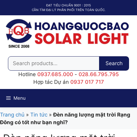
Chuyển
ĐẠT TIÊU CHUẨN 9001 : 2015
đến
CẦN TÌM ĐẠI LÝ PHÂN PHỐI TRÊN TOÀN QUỐC.
nội
dung
Search
Search
for:
Hotline
0937.685.000
-
028.66.795.795
Hợp tác Dự án
0937 017 717
Menu
Trang chủ
»
Tin tức
»
Đèn năng lượng mặt trời Rạng
Đông có tốt như bạn nghĩ?