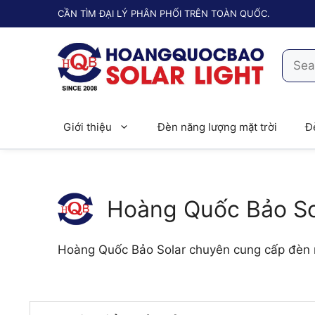
Chuyển
CẦN TÌM ĐẠI LÝ PHÂN PHỐI TRÊN TOÀN QUỐC.
đến
nội
Searc
dung
for:
Giới thiệu
Đèn năng lượng mặt trời
Đ
Hoàng Quốc Bảo So
Hoàng Quốc Bảo Solar chuyên cung cấp đèn nă