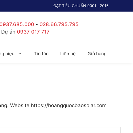
ĐẠT TIÊU CHUẨN 9001 : 2015
0937.685.000
-
028.66.795.795
c Dự án
0937 017 717
g hiệu
Tin tức
Liên hệ
Giỏ hàng
háng. Website https://hoangquocbaosolar.com