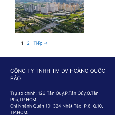
Trang
Trang
1
2
Tiếp
→
CÔNG TY TNHH TM DV HOÀNG QUỐC
BẢO
Trụ sở chính: 126 Tân Quý,P.Tân Qúy,Q.Tân
Phú,TP.HCM.
Chi Nhánh Quận 10: 324 Nhật Tảo, P.6, Q.10,
TP.HCM.