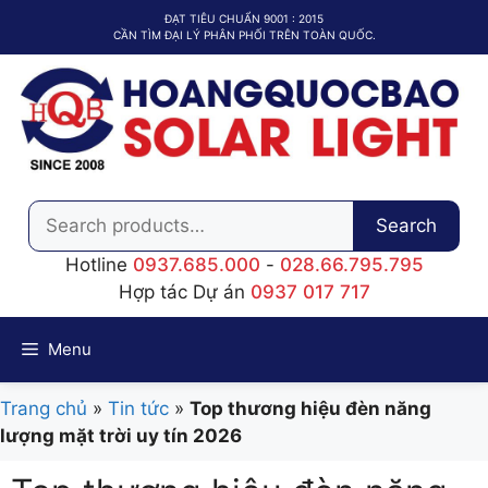
Chuyển
ĐẠT TIÊU CHUẨN 9001 : 2015
đến
CẦN TÌM ĐẠI LÝ PHÂN PHỐI TRÊN TOÀN QUỐC.
nội
dung
Search
Search
for:
Hotline
0937.685.000
-
028.66.795.795
Hợp tác Dự án
0937 017 717
Menu
Trang chủ
»
Tin tức
»
Top thương hiệu đèn năng
lượng mặt trời uy tín 2026