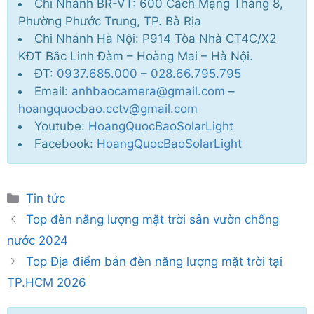
Chi Nhánh BR-VT: 600 Cách Mạng Tháng 8,
Phường Phước Trung, TP. Bà Rịa
Chi Nhánh Hà Nội: P914 Tòa Nhà CT4C/X2
KĐT Bắc Linh Đàm – Hoàng Mai – Hà Nội.
ĐT:
0937.685.000
–
028.66.795.795
Email:
anhbaocamera@gmail.com
–
hoangquocbao.cctv@gmail.com
Youtube:
HoangQuocBaoSolarLight
Facebook:
HoangQuocBaoSolarLight
Danh
Tin tức
mục
Top đèn năng lượng mặt trời sân vườn chống
nước 2024
Top Địa điểm bán đèn năng lượng mặt trời tại
TP.HCM 2026