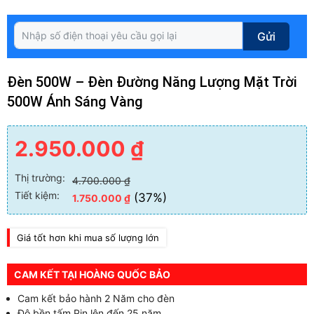
Gửi
Đèn 500W – Đèn Đường Năng Lượng Mặt Trời
500W Ánh Sáng Vàng
2.950.000
₫
Thị trường:
4.700.000
₫
Tiết kiệm:
(37%)
1.750.000
₫
Giá tốt hơn khi mua số lượng lớn
CAM KẾT TẠI HOÀNG QUỐC BẢO
Cam kết bảo hành 2 Năm cho đèn
Độ bền tấm Pin lên đến 25 năm