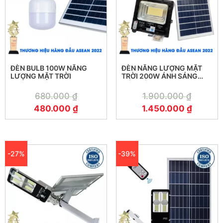
ĐÈN BULB 100W NĂNG
ĐÈN NĂNG LƯỢNG MẶT
LƯỢNG MẶT TRỜI
TRỜI 200W ÁNH SÁNG
MÀU VÀNG
680.000
₫
1.900.000
₫
480.000
₫
1.450.000
₫
-27%
-39%