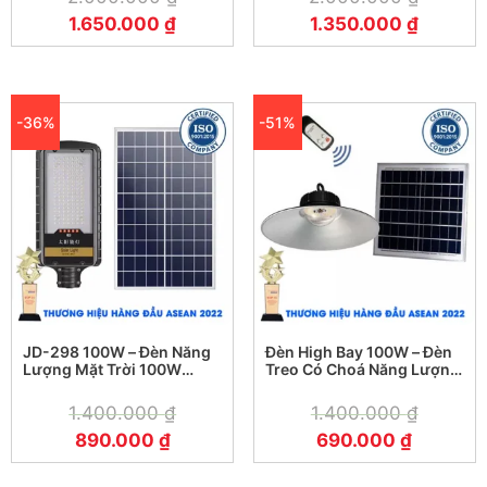
1.650.000
₫
1.350.000
₫
-36%
-51%
JD-298 100W – Đèn Năng
Đèn High Bay 100W – Đèn
Lượng Mặt Trời 100W
Treo Có Choá Năng Lượng
Jindian JD-298
Mặt Trời 100W
1.400.000
₫
1.400.000
₫
890.000
₫
690.000
₫