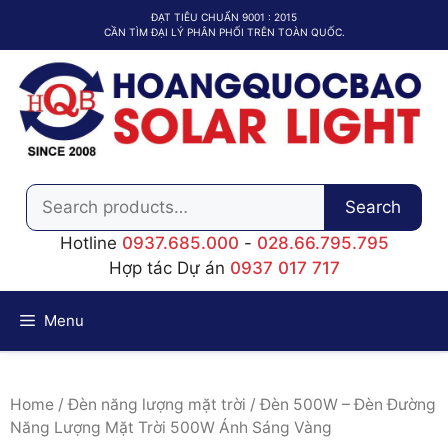
Chuyển
ĐẠT TIÊU CHUẨN 9001 : 2015
đến
CẦN TÌM ĐẠI LÝ PHÂN PHỐI TRÊN TOÀN QUỐC.
nội
dung
Search
Search
for:
Hotline
0937.685.000
-
028.66.795.795
Hợp tác Dự án
0937 017 717
Menu
Home
/
Đèn năng lượng mặt trời
/ Đèn 500W – Đèn Đường
Năng Lượng Mặt Trời 500W Ánh Sáng Vàng