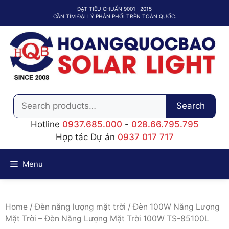
Chuyển
ĐẠT TIÊU CHUẨN 9001 : 2015
đến
CẦN TÌM ĐẠI LÝ PHÂN PHỐI TRÊN TOÀN QUỐC.
nội
dung
Search
Search
for:
Hotline
0937.685.000
-
028.66.795.795
Hợp tác Dự án
0937 017 717
Menu
Home
/
Đèn năng lượng mặt trời
/ Đèn 100W Năng Lượng
Mặt Trời – Đèn Năng Lượng Mặt Trời 100W TS-85100L