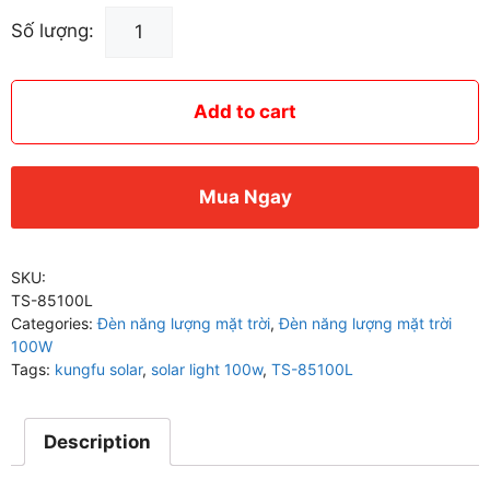
Đèn
Số lượng:
100W
Năng
Lượng
Add to cart
Mặt
Trời
-
Mua Ngay
Đèn
Năng
Lượng
SKU:
Mặt
TS-85100L
Trời
Categories:
Đèn năng lượng mặt trời
,
Đèn năng lượng mặt trời
100W
100W
Tags:
kungfu solar
,
solar light 100w
,
TS-85100L
TS-
85100L
quantity
Description