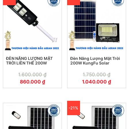
quả hơn. Với công suất 100W, TS-85100L có thể
chiếu sáng trong khoảng thời gian dài và đủ sáng để
chiếu rọi toàn bộ khu vực cần thiết.
Tiết kiệm năng lượng và bảo vệ môi
trường
Đèn năng lượng mặt trời TS-85100L hoạt động hoàn
ĐÈN NĂNG LƯỢNG MẶT
Đèn Năng Lượng Mặt Trời
TRỜI LIỀN THỂ 200W
200W KungFu Solar
toàn bằng năng lượng mặt trời vì vậy không cần sử
dụng điện lưới hay pin sạc. Điều này giúp tiết kiệm
1.600.000
₫
1.750.000
₫
chi phí điện và đồng thời bảo vệ môi trường khỏi khí
860.000
₫
1.040.000
₫
thải gây ô nhiễm. Việc sử dụng đèn năng lượng mặt
trời TS-85100L không chỉ là lựa chọn thông minh
giúp tiết kiệm điện hiệu quả mà còn là cách để
chúng ta góp phần bảo vệ môi trường.
-21%
Hướng dẫn sử dụng đèn năng lượng mặt