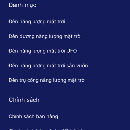
bật hoặc tắt đèn
Danh mục
Lưu ý khi lắp đặt và sử dụng đèn TS-
Đèn năng lượng mặt trời
85100L
Để đảm bảo an toàn và hiệu quả khi sử dụng đèn
Đèn đường năng lượng mặt trời
năng lượng mặt trời TS-85100L, quý khách cần lưu ý
các điểm sau:
Đèn năng lượng mặt trời UFO
Lắp đặt đúng cách
Đèn năng lượng mặt trời sân vườn
Khi lắp đặt đèn năng lượng mặt trời TS-85100L, bạn
Đèn trụ cổng năng lượng mặt trời
cần đảm bảo tấm pin năng lượng mặt trời được đặt ở
vị trí có ánh sáng mặt trời đầy đủ và không bị che
khuất bởi các vật thể khác. Nếu lắp đặt trên mái nhà,
Chính sách
hãy chắc chắn rằng tấm pin được cố định chắc chắn
và không bị lệch hướng.
Chính sách bán hàng
Tránh để đèn tiếp xúc với nước