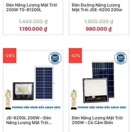
của khách hàng. Đèn năng lượng mặt trời TS-85100L
Đèn Năng Lượng Mặt Trời
Đèn Đường Năng Lượng
là một trong những sản phẩm tiêu biểu của thương
200W TS-81200L
Mặt Trời JDE-6200 200w
hiệu này.
1.440.000
₫
1.600.000
₫
1.190.000
₫
980.000
₫
Kungfu Solar cam kết mang đến cho khách hàng
những sản phẩm đèn năng lượng mặt trời chất lượng
cao, an toàn và tiết kiệm năng lượng. Sản phẩm của
thương hiệu này được sản xuất trên dây chuyền
-28%
-42%
công nghệ hiện đại và tuân thủ các tiêu chuẩn chất
lượng quốc tế. Vì vậy, quý khách hàng có thể hoàn
toàn yên tâm khi sử dụng đèn năng lượng mặt trời
TS-85100L của Kungfu Solar.
Thông số kỹ thuật đèn năng lượng mặt trời
TS-85100L
JD-8200L 200W – Đèn
Đèn Năng Lượng Mặt Trời
Công suất: 100W – Hiển thị mức pin.
Năng Lượng Mặt Trời
200W – Có Cảm Biến
Tấm Pin polysilicon 6V – Kích thước : 385 *
Jindian JD-8200L 200W