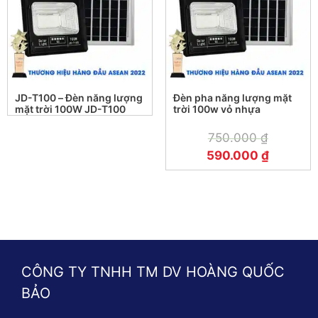
trời TS-85100L 100W
Để sử dụng đèn năng lượng mặt trời TS-85100L đạt
hiệu quả cao nhất, Hoàng Quốc Bảo Solar đã tổng
hợp các sử dụng đèn năng lượng mặt trời thành 3
bước sau:
JD-T100 – Đèn năng lượng
Đèn pha năng lượng mặt
mặt trời 100W JD-T100
trời 100w vỏ nhựa
Bước 1: Lắp đặt đèn nơi có ánh sáng mặt trời đầy
750.000
₫
đủ
590.000
₫
Để đèn năng lượng mặt trời hoạt động tốt, quý khách
hàng cần lắp đặt nó ở nơi có ánh sáng mặt trời đầy
đủ. Điều này giúp cho tấm pin thu thập được nhiều
năng lượng mặt trời hơn, từ đó đảm bảo cho đèn
hoạt động liên tục và hiệu quả.
CÔNG TY TNHH TM DV HOÀNG QUỐC
Bước 2: Sạc đầy pin trước khi sử dụng
BẢO
Trước khi sử dụng, bạn cần sạc đầy pin của đèn