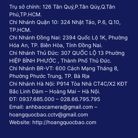
Trụ sở chính: 126 Tân Quý,P.Tân Qúy,Q.Tân
năng lượng mặt trời TS-85100L. Thời gian sạc đầy
Phú,TP.HCM.
pin tùy thuộc vào điều kiện ánh sáng mặt trời và thời
Chi Nhánh Quận 10: 324 Nhật Tảo, P.6, Q.10,
tiết, nhưng thường khoảng 4-6 giờ là đủ để pin hoàn
TP.HCM.
toàn sạc.
Chi Nhánh Đồng Nai: 2394 Quốc Lộ 1K, Phường
Hóa An, TP. Biên Hòa, Tỉnh Đồng Nai.
TS-85100L cũng được trang bị chip báo pin ngay
Chi Nhánh Thủ Đức: 307 QUỐC LỘ 13 Phường
trên thân đèn giúp quý khách hàng có thể theo dõi
HIỆP BÌNH PHƯỚC , Thành Phố Thủ Đức.
được dung lượng pin đã được sạc là bao nhiêu, từ đó
Chi Nhánh BR-VT: 600 Cách Mạng Tháng 8,
tính toán thời gian sử dụng hợp lý
Phường Phước Trung, TP. Bà Rịa
Chi Nhánh Hà Nội: P914 Tòa Nhà CT4C/X2 KĐT
Bước 3: Bật công tắc và sử dụng
Bắc Linh Đàm – Hoàng Mai – Hà Nội.
ĐT: 0937.685.000 – 028.66.795.795
Sau khi pin đã được sạc đầy, quý khách hàng có thể
Email: anhbaocamera@gmail.com –
sử dụng remote để bật đèn hoặc bật chế độ auto,
hoangquocbao.cctv@gmail.com
đèn sẽ tự động bật khi trời tối và tắt khi trời sáng.
Website: http://hoangquocbao.com
Nếu muốn bật đèn trong ban ngày, quý khách có thể
tắt chế độ auto và sử dụng nút on/off trên remote để