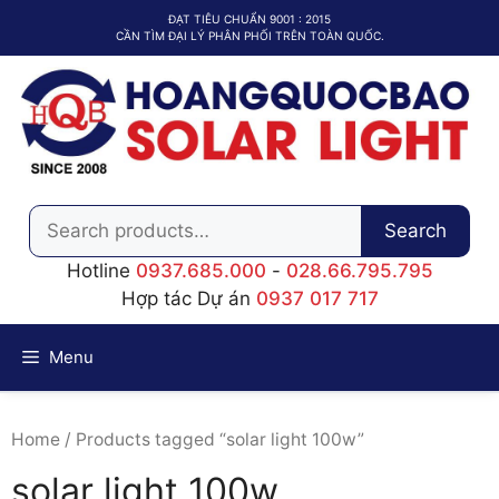
Chuyển
ĐẠT TIÊU CHUẨN 9001 : 2015
đến
CẦN TÌM ĐẠI LÝ PHÂN PHỐI TRÊN TOÀN QUỐC.
nội
dung
Search
Search
for:
Hotline
0937.685.000
-
028.66.795.795
Hợp tác Dự án
0937 017 717
Menu
Home
/ Products tagged “solar light 100w”
solar light 100w