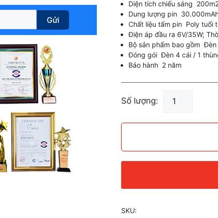
Diện tích chiếu sáng 200m
Dung lượng pin 30.000mA
Gửi
Chất liệu tấm pin Poly tuổi
Điện áp đầu ra 6V/35W; Thời
Bộ sản phẩm bao gồm Đèn +
Đóng gói Đèn 4 cái / 1 thùn
Bảo hành 2 năm
Đèn
Số lượng:
Năng
Lượng
Mặt
Trời
Hight
Bay
Có
Choá
Năng
SKU:
Lượng