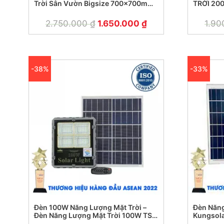
Trời Sân Vườn Bigsize 700x700mm
TRỜI 20
Chip LED Mỹ
2.750.000
₫
1.650.000
₫
1.9
-38%
-33%
Đèn 100W Năng Lượng Mặt Trời –
Đèn Năng
Đèn Năng Lượng Mặt Trời 100W TS-
Kungsol
85100L