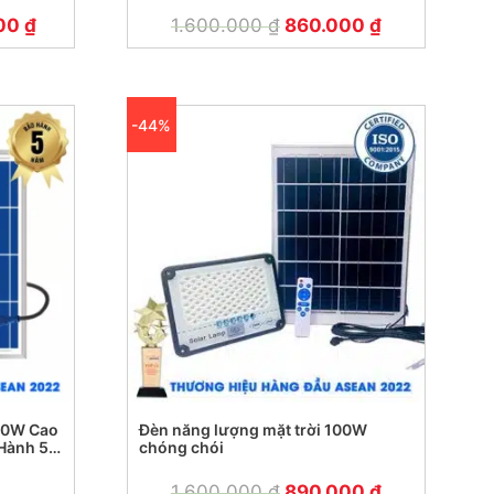
000
₫
1.600.000
₫
860.000
₫
-44%
00W Cao
Đèn năng lượng mặt trời 100W
Hành 5
chóng chói
1.600.000
₫
890.000
₫