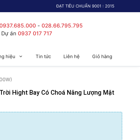
ĐẠT TIÊU CHUẨN 9001 : 2015
0937.685.000
-
028.66.795.795
c Dự án
0937 017 717
g hiệu
Tin tức
Liên hệ
Giỏ hàng
200W)
Trời Hight Bay Có Choá Năng Lượng Mặt