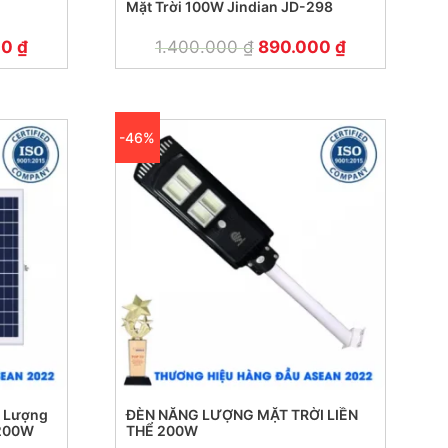
Mặt Trời 100W Jindian JD-298
00
₫
1.400.000
₫
890.000
₫
-46%
 Lượng
ĐÈN NĂNG LƯỢNG MẶT TRỜI LIỀN
 200W
THỂ 200W