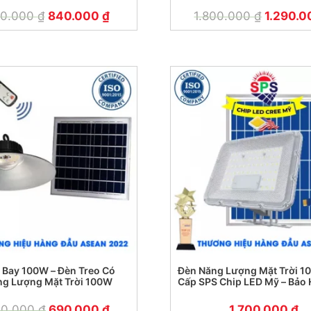
50.000
₫
840.000
₫
1.800.000
₫
1.290.
 Bay 100W – Đèn Treo Có
Đèn Năng Lượng Mặt Trời 1
g Lượng Mặt Trời 100W
Cấp SPS Chip LED Mỹ – Bảo 
Năm
00.000
₫
690.000
₫
1.700.000
₫