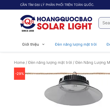
Chuyển
CẦN TÌM ĐẠI LÝ PHÂN PHỐI TRÊN TOÀN QUỐC.
đến
nội
Searc
dung
for:
Giới thiệu
Đèn năng lượng mặt trời
Đ
Home
/
Đèn năng lượng mặt trời
/ Đèn Năng Lượng Mặ
-29%