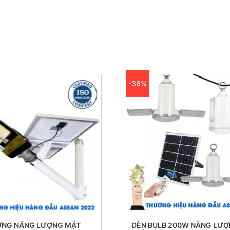
-36%
ỜNG NĂNG LƯỢNG MẶT
ĐÈN BULB 200W NĂNG LƯ