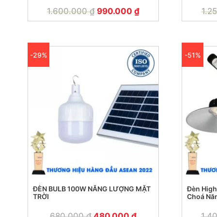
1.600.000
₫
990.000
₫
1.2
-29%
-51%
ĐÈN BULB 100W NĂNG LƯỢNG MẶT
Đèn High
TRỜI
Choá Năn
680.000
₫
480.000
₫
1.4