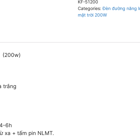
KF-51200
Mặt
Categories:
Đèn đường năng lư
Trời
mặt trời 200W
KF-
51200
(200W)
quantity
i (200w)
 trắng
 4-6h
ừ xa + tấm pin NLMT.