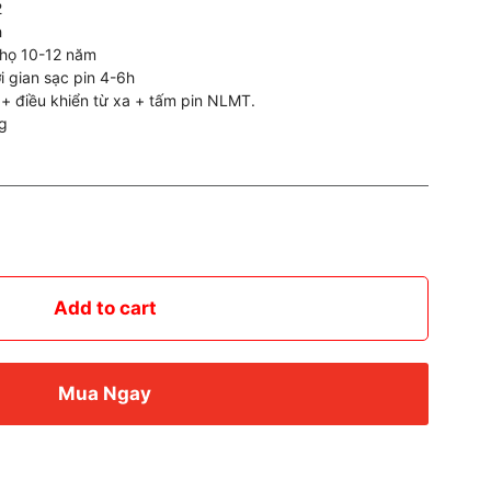
2
h
 thọ 10-12 năm
 gian sạc pin 4-6h
 điều khiển từ xa + tấm pin NLMT.
g
Add to cart
Mua Ngay