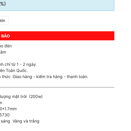
%)
lớn
 BẢO
ho đèn
năm
h chỉ từ 1 - 2 ngày
rên Toàn Quốc.
 thức :Giao hàng - kiểm tra hàng - thanh toán.
 lượng mặt trời (200w)
m
50*1.7mm
 5730
 sáng Vàng và trắng