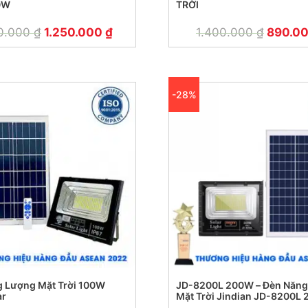
0W
TRỜI
00.000
₫
1.250.000
₫
1.400.000
₫
890.0
-28%
 Lượng Mặt Trời 100W
JD-8200L 200W – Đèn Năng
ar
Mặt Trời Jindian JD-8200L