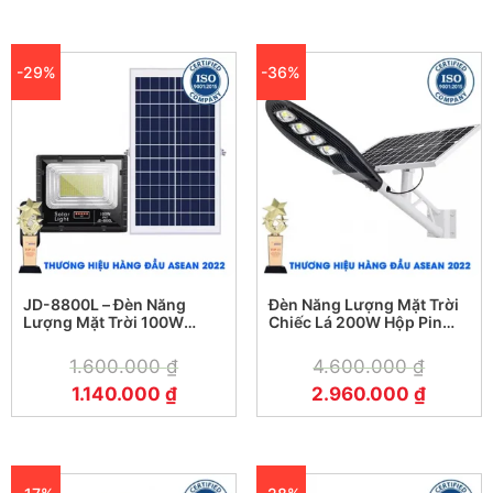
-29%
-36%
JD-8800L – Đèn Năng
Đèn Năng Lượng Mặt Trời
Lượng Mặt Trời 100W
Chiếc Lá 200W Hộp Pin
Jindian JD-8800L
Lưu Trữ Rời
1.600.000
₫
4.600.000
₫
1.140.000
₫
2.960.000
₫