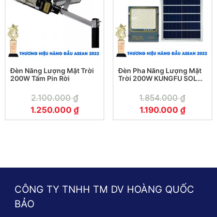
Đèn Năng Lượng Mặt Trời
Đèn Pha Năng Lượng Mặt
200W Tấm Pin Rời
Trời 200W KUNGFU SOLAR
KF 03.SL 200W
2.100.000
₫
1.854.000
₫
1.250.000
₫
1.190.000
₫
CÔNG TY TNHH TM DV HOÀNG QUỐC
BẢO