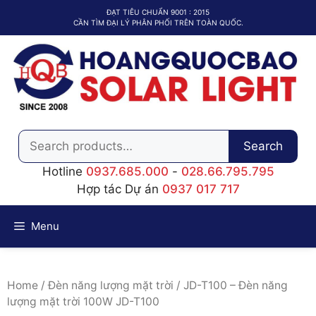
Chuyển
ĐẠT TIÊU CHUẨN 9001 : 2015
đến
CẦN TÌM ĐẠI LÝ PHÂN PHỐI TRÊN TOÀN QUỐC.
nội
dung
Search
Search
for:
Hotline
0937.685.000
-
028.66.795.795
Hợp tác Dự án
0937 017 717
Menu
Home
/
Đèn năng lượng mặt trời
/ JD-T100 – Đèn năng
lượng mặt trời 100W JD-T100