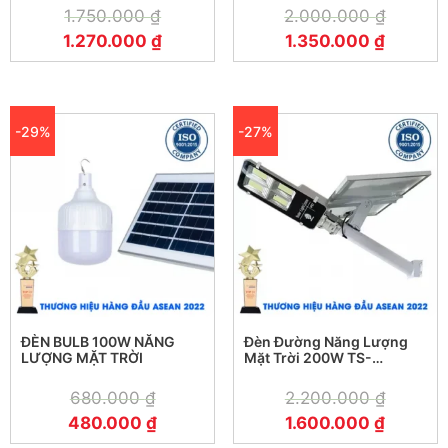
1.750.000
₫
2.000.000
₫
1.270.000
₫
1.350.000
₫
-29%
-27%
ĐÈN BULB 100W NĂNG
Đèn Đường Năng Lượng
LƯỢNG MẶT TRỜI
Mặt Trời 200W TS-
78200K4
680.000
₫
2.200.000
₫
480.000
₫
1.600.000
₫