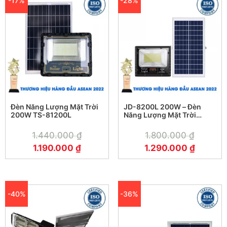
-17%
-28%
Đèn Năng Lượng Mặt Trời
JD-8200L 200W – Đèn
200W TS-81200L
Năng Lượng Mặt Trời
Jindian JD-8200L 200W
1.440.000
₫
1.800.000
₫
1.190.000
₫
1.290.000
₫
-40%
-36%