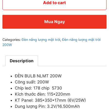
NĂNG
Add to cart
LƯỢNG
MẶT
TRỜI
Mua Ngay
quantity
Categories:
Đèn năng lượng mặt trời
,
Đèn năng lượng mặt trời
200W
Description
ĐÈN BULB NLMT 200W
Công suất: 200W
Chíp led: 178 chip 5730
Kích thước đèn: 115*220mm
KT Panel: 385*350*17mm (6V/25W)
Dung lượng Pin: 3.2V/16.500mAh