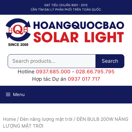
Chuyển
ĐẠT TIÊU CHUẨN 9001 : 2015
đến
CẦN TÌM ĐẠI LÝ PHÂN PHỐI TRÊN TOÀN QUỐC.
nội
dung
Search
Search
for:
Hotline
0937.685.000
-
028.66.795.795
Hợp tác Dự án
0937 017 717
Menu
Home
/
Đèn năng lượng mặt trời
/ ĐÈN BULB 200W NĂNG
LƯỢNG MẶT TRỜI