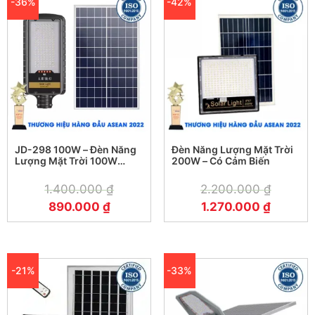
-36%
-42%
JD-298 100W – Đèn Năng
Đèn Năng Lượng Mặt Trời
Lượng Mặt Trời 100W
200W – Có Cảm Biến
Jindian JD-298
1.400.000
₫
2.200.000
₫
890.000
₫
1.270.000
₫
-21%
-33%