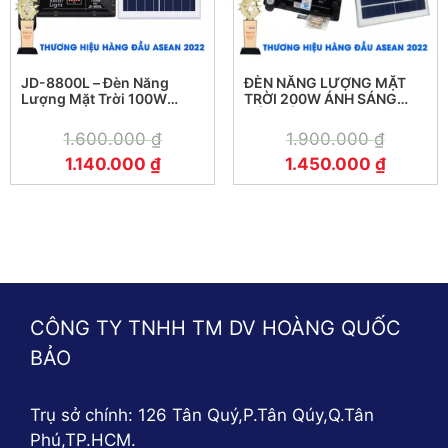
JD-8800L – Đèn Năng
ĐÈN NĂNG LƯỢNG MẶT
Lượng Mặt Trời 100W
TRỜI 200W ÁNH SÁNG
Jindian JD-8800L
MÀU VÀNG
1.600.000
₫
1.900.000
₫
1.140.000
₫
1.450.000
₫
CÔNG TY TNHH TM DV HOÀNG QUỐC
BẢO
Trụ sở chính: 126 Tân Quý,P.Tân Qúy,Q.Tân
Phú,TP.HCM.