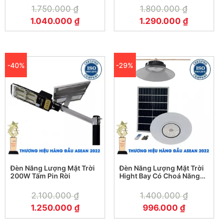
1.750.000
₫
1.800.000
₫
1.040.000
₫
1.290.000
₫
-40%
-29%
Đèn Năng Lượng Mặt Trời
Đèn Năng Lượng Mặt Trời
200W Tấm Pin Rời
Hight Bay Có Choá Năng
Lượng Mặt Trời KF-51200
(200W)
2.100.000
₫
1.400.000
₫
1.250.000
₫
996.000
₫