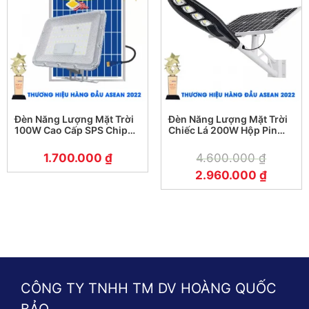
Đèn Năng Lượng Mặt Trời
Đèn Năng Lượng Mặt Trời
100W Cao Cấp SPS Chip
Chiếc Lá 200W Hộp Pin
LED Mỹ – Bảo Hành 5 Năm
Lưu Trữ Rời
1.700.000
₫
4.600.000
₫
2.960.000
₫
CÔNG TY TNHH TM DV HOÀNG QUỐC