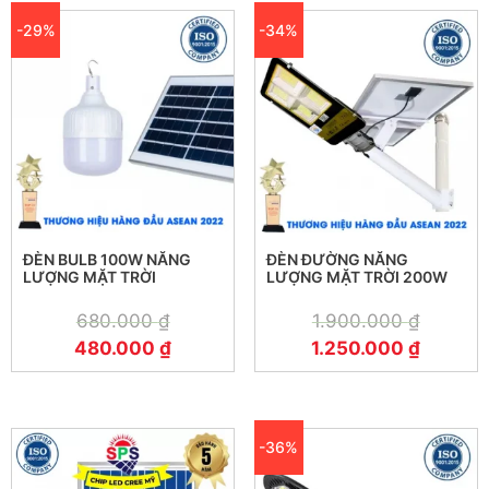
-29%
-34%
ĐÈN BULB 100W NĂNG
ĐÈN ĐƯỜNG NĂNG
LƯỢNG MẶT TRỜI
LƯỢNG MẶT TRỜI 200W
680.000
₫
1.900.000
₫
480.000
₫
1.250.000
₫
-36%