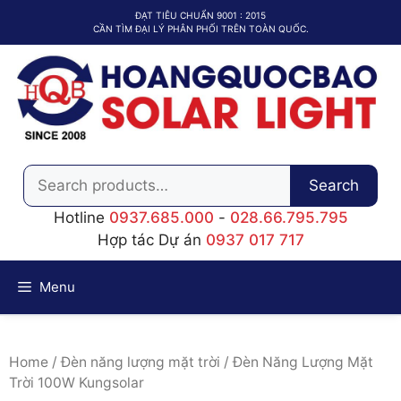
Chuyển
ĐẠT TIÊU CHUẨN 9001 : 2015
đến
CẦN TÌM ĐẠI LÝ PHÂN PHỐI TRÊN TOÀN QUỐC.
nội
dung
Search
Search
for:
Hotline
0937.685.000
-
028.66.795.795
Hợp tác Dự án
0937 017 717
Menu
Home
/
Đèn năng lượng mặt trời
/ Đèn Năng Lượng Mặt
Trời 100W Kungsolar