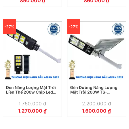
850.000
₫
860.000
₫
50.000 giờ
Ánh sáng trắng – Góc chiếu sáng 160 độ
Chất liệu: Nhôm đúc nguyên khối + kính cường
lực
-27%
-27%
Tiêu chuẩn chống nước: IP67
Cảm biến ánh sáng (tối tự sáng – sáng tự tắt)
Điều khiển Remote từ xa : tắt/ mở – hẹn giờ –
tăng giảm độ sáng
Thời gian sạc: khoảng 5 giờ
Thời gian chiếu sáng lên đến 16 tiếng
Bảo hành chính hãng 2 năm
Đèn Năng Lượng Mặt Trời
Đèn Đường Năng Lượng
Liền Thể 200w Chip Led
Mặt Trời 200W TS-
Cob Công Nghệ Mới
78200K4
1.750.000
₫
2.200.000
₫
1.270.000
₫
1.600.000
₫