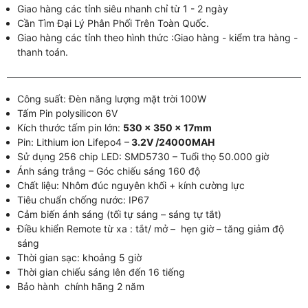
Giao hàng các tỉnh siêu nhanh chỉ từ 1 - 2 ngày
Cần Tìm Đại Lý Phân Phối Trên Toàn Quốc.
Giao hàng các tỉnh theo hình thức :Giao hàng - kiểm tra hàng -
thanh toán.
Công suất: Đèn năng lượng mặt trời 100W
Tấm Pin polysilicon 6V
Kích thước tấm pin lớn:
530 x 350 x 17mm
Pin: Lithium ion Lifepo4 –
3.2V /24000MAH
Sử dụng 256 chip LED: SMD5730 – Tuổi thọ 50.000 giờ
Ánh sáng trắng – Góc chiếu sáng 160 độ
Chất liệu: Nhôm đúc nguyên khối + kính cường lực
Tiêu chuẩn chống nước: IP67
Cảm biến ánh sáng (tối tự sáng – sáng tự tắt)
Điều khiển Remote từ xa : tắt/ mở – hẹn giờ – tăng giảm độ
sáng
Thời gian sạc: khoảng 5 giờ
Thời gian chiếu sáng lên đến 16 tiếng
Bảo hành chính hãng 2 năm