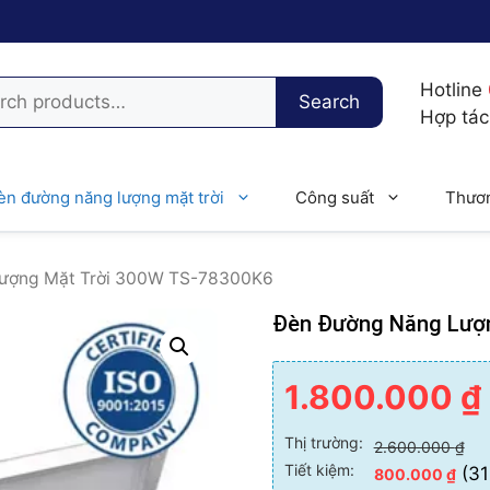
h
Hotline
Search
Hợp tá
èn đường năng lượng mặt trời
Công suất
Thươn
Lượng Mặt Trời 300W TS-78300K6
Đèn Đường Năng Lượn
1.800.000
₫
Thị trường:
2.600.000
₫
Tiết kiệm:
(31
800.000
₫