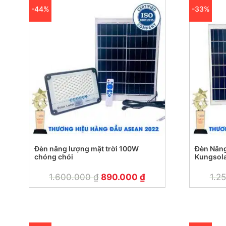
-44%
-33%
Đèn năng lượng mặt trời 100W
Đèn Năng
chóng chói
Kungsol
1.600.000
₫
890.000
₫
1.2