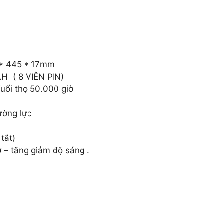
0 * 445 * 17mm
AH ( 8 VIÊN PIN)
ổi thọ 50.000 giờ
ường lực
tắt)
ờ – tăng giảm độ sáng .