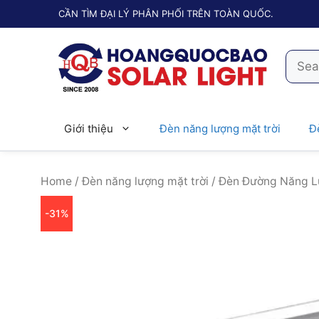
Chuyển
CẦN TÌM ĐẠI LÝ PHÂN PHỐI TRÊN TOÀN QUỐC.
đến
nội
Searc
dung
for:
Giới thiệu
Đèn năng lượng mặt trời
Đ
Home
/
Đèn năng lượng mặt trời
/ Đèn Đường Năng 
-31%