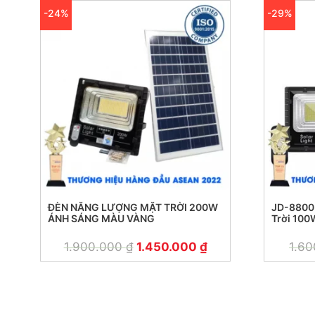
-24%
-29%
ĐÈN NĂNG LƯỢNG MẶT TRỜI 200W
JD-8800
ÁNH SÁNG MÀU VÀNG
Trời 100
1.900.000
₫
1.450.000
₫
1.6