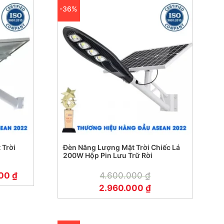
-36%
 Trời
Đèn Năng Lượng Mặt Trời Chiếc Lá
200W Hộp Pin Lưu Trữ Rời
000
₫
4.600.000
₫
2.960.000
₫