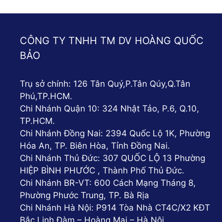
CÔNG TY TNHH TM DV HOÀNG QUỐC
BẢO
Trụ sở chính: 126 Tân Quý,P.Tân Qúy,Q.Tân
Phú,TP.HCM.
Chi Nhánh Quận 10: 324 Nhật Tảo, P.6, Q.10,
TP.HCM.
Chi Nhánh Đồng Nai: 2394 Quốc Lộ 1K, Phường
Hóa An, TP. Biên Hòa, Tỉnh Đồng Nai.
Chi Nhánh Thủ Đức: 307 QUỐC LỘ 13 Phường
HIỆP BÌNH PHƯỚC , Thành Phố Thủ Đức.
Chi Nhánh BR-VT: 600 Cách Mạng Tháng 8,
Phường Phước Trung, TP. Bà Rịa
Chi Nhánh Hà Nội: P914 Tòa Nhà CT4C/X2 KĐT
Bắc Linh Đàm – Hoàng Mai – Hà Nội.