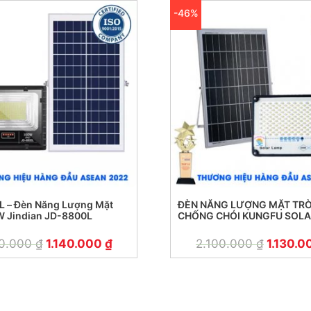
-46%
L – Đèn Năng Lượng Mặt
ĐÈN NĂNG LƯỢNG MẶT TRỜ
W Jindian JD-8800L
CHỐNG CHÓI KUNGFU SOL
00.000
₫
1.140.000
₫
2.100.000
₫
1.130.