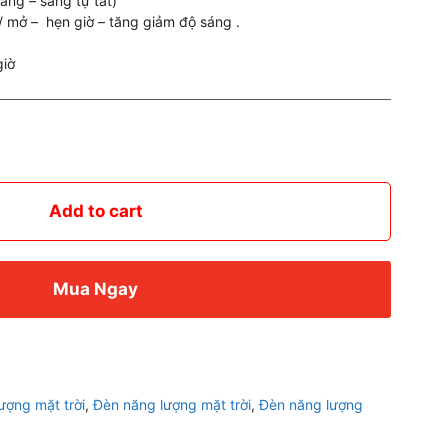
áng – sáng tự tắt)
t/ mở – hẹn giờ – tăng giảm độ sáng .
giờ
Add to cart
Mua Ngay
ợng mặt trời
,
Đèn năng lượng mặt trời
,
Đèn năng lượng