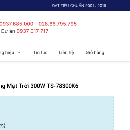
ĐẠT TIÊU CHUẨN 9001 : 2015
0937.685.000
-
028.66.795.795
c Dự án
0937 017 717
g hiệu
Tin tức
Liên hệ
Giỏ hàng
g Mặt Trời 300W TS-78300K6
%)