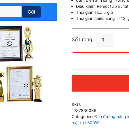
Cảm biến ánh sáng ( tối tự s
Điều khiển Remot từ xa : tắ
Gửi
Thời gian sạc: 5 giờ
Thời gian chiếu sáng > 12 
Đèn
Số lượng:
Đường
Năng
Lượng
Mặt
Trời
300W
TS-
78300K6
quantity
SKU:
TS-78300K6
Categories:
Đèn đường năng lư
mặt trời 300W