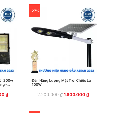
-27%
ời 200w
Đèn Năng Lượng Mặt Trời Chiếc Lá
ng –
100W
000
₫
2.200.000
₫
1.600.000
₫