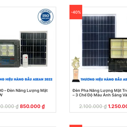
-40%
00 – Đèn Năng Lượng Mặt
Đèn Pha Năng Lượng Mặt Tr
0W
– 3 Chế Độ Màu Ánh Sáng Và
Trắng – Trung Tính
50.000
₫
850.000
₫
2.100.000
₫
1.250.