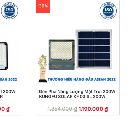
-36%
I 200W
Đèn Pha Năng Lượng Mặt Trời 200W
AR
KUNGFU SOLAR KF 03.SL 200W
000
₫
1.854.000
₫
1.190.000
₫