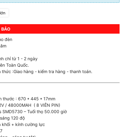
lớn
 BẢO
ho đèn
năm
h chỉ từ 1 - 2 ngày
rên Toàn Quốc.
 thức :Giao hàng - kiểm tra hàng - thanh toán.
ch thước : 670 * 445 * 17mm
3.2V / 48000MAH ( 8 VIÊN PIN)
 SMD5730 – Tuổi thọ 50.000 giờ
 sáng 120 độ
 khối + kính cường lực
67