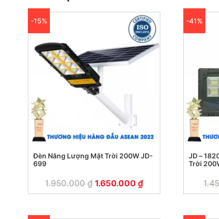
-15%
-41%
Đèn Năng Lượng Mặt Trời 200W JD-
JD – 182
699
Trời 20
1.950.000
₫
1.650.000
₫
1.4