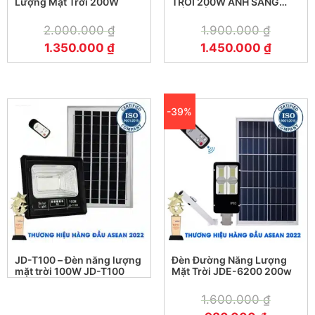
Lượng Mặt Trời 200W
TRỜI 200W ÁNH SÁNG
MÀU VÀNG
2.000.000
₫
1.900.000
₫
1.350.000
₫
1.450.000
₫
-39%
JD-T100 – Đèn năng lượng
Đèn Đường Năng Lượng
mặt trời 100W JD-T100
Mặt Trời JDE-6200 200w
1.600.000
₫