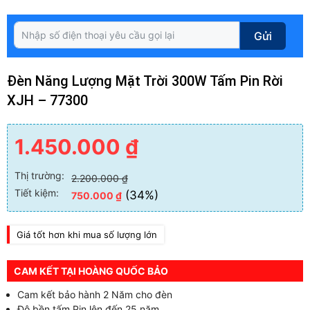
Gửi
Đèn Năng Lượng Mặt Trời 300W Tấm Pin Rời
XJH – 77300
1.450.000
₫
Thị trường:
2.200.000
₫
Tiết kiệm:
(34%)
750.000
₫
Giá tốt hơn khi mua số lượng lớn
CAM KẾT TẠI HOÀNG QUỐC BẢO
Cam kết bảo hành 2 Năm cho đèn
Độ bền tấm Pin lên đến 25 năm