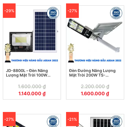
-29%
-27%
JD-8800L – Đèn Năng
Đèn Đường Năng Lượng
Lượng Mặt Trời 100W
Mặt Trời 200W TS-
Jindian JD-8800L
78200K4
1.600.000
₫
2.200.000
₫
1.140.000
₫
1.600.000
₫
-27%
-21%