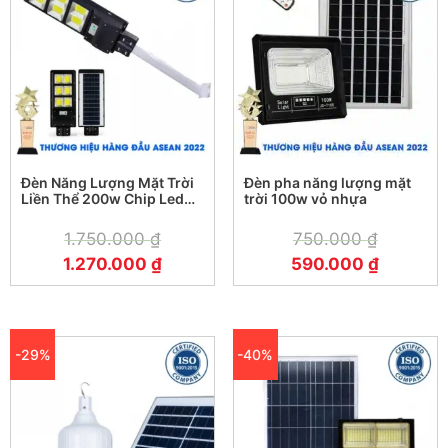
Đèn Năng Lượng Mặt Trời
Đèn pha năng lượng mặt
Liền Thể 200w Chip Led
trời 100w vỏ nhựa
Cob Công Nghệ Mới
1.750.000
₫
750.000
₫
1.270.000
₫
590.000
₫
-29%
-40%