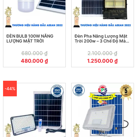
ĐÈN BULB 100W NĂNG
Đèn Pha Năng Lượng Mặt
LƯỢNG MẶT TRỜI
Trời 200w – 3 Chế Độ Màu
Ánh Sáng Vàng – Trắng –
Trung Tính
680.000
₫
2.100.000
₫
480.000
₫
1.250.000
₫
-44%