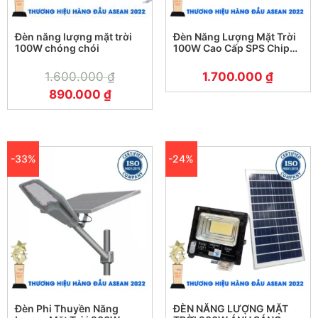
Đèn năng lượng mặt trời
Đèn Năng Lượng Mặt Trời
100W chóng chói
100W Cao Cấp SPS Chip
LED Mỹ – Bảo Hành 5 Năm
1.600.000
₫
1.700.000
₫
890.000
₫
-33%
-24%
Đèn Phi Thuyền Năng
ĐÈN NĂNG LƯỢNG MẶT