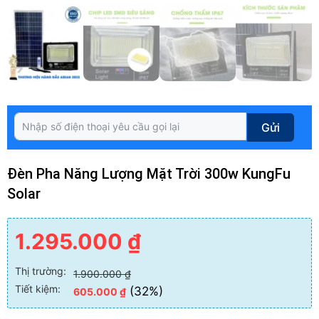
Gửi
Đèn Pha Năng Lượng Mặt Trời 300w KungFu
Solar
1.295.000
₫
Thị trường:
1.900.000
₫
Tiết kiệm:
(32%)
605.000
₫