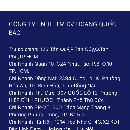
CÔNG TY TNHH TM DV HOÀNG QUỐC
BẢO
Trụ sở chính: 126 Tân Quý,P.Tân Qúy,Q.Tân
Phú,TP.HCM.
Chi Nhánh Quận 10: 324 Nhật Tảo, P.6, Q.10,
TP.HCM.
Chi Nhánh Đồng Nai: 2394 Quốc Lộ 1K, Phường
Hóa An, TP. Biên Hòa, Tỉnh Đồng Nai.
Sử dụng đèn pha năng lượng mặt trời 300W KungFu
Chi Nhánh Thủ Đức: 307 QUỐC LỘ 13 Phường
Solar là một cách để chúng ta đóng góp vào việc bảo
HIỆP BÌNH PHƯỚC , Thành Phố Thủ Đức.
vệ môi trường vì sản phẩm sử dụng 100% nguồn
Chi Nhánh BR-VT: 600 Cách Mạng Tháng 8,
năng lượng mặt trời, không sử dụng điện lưới, giúp
Phường Phước Trung, TP. Bà Rịa
giảm lượng khí thải ra môi trường xung quanh.
Chi Nhánh Hà Nội: P914 Tòa Nhà CT4C/X2 KĐT
Bắc Linh Đàm – Hoàng Mai – Hà Nội.