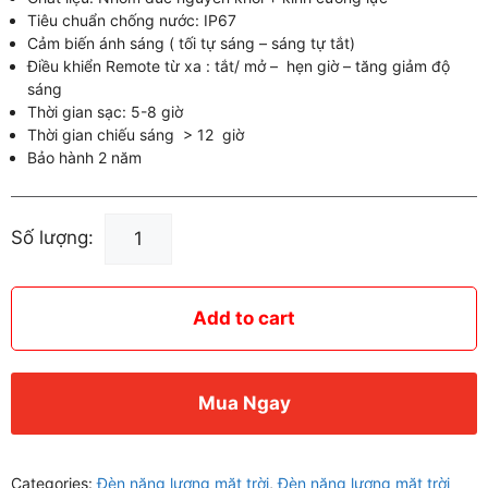
Tiêu chuẩn chống nước: IP67
Cảm biến ánh sáng ( tối tự sáng – sáng tự tắt)
Điều khiển Remote từ xa : tắt/ mở – hẹn giờ – tăng giảm độ
sáng
Thời gian sạc: 5-8 giờ
Thời gian chiếu sáng > 12 giờ
Bảo hành 2 năm
Đèn
Số lượng:
Pha
Năng
Lượng
Add to cart
Mặt
Trời
300w
Mua Ngay
KungFu
Solar
quantity
Categories:
Đèn năng lượng mặt trời
,
Đèn năng lượng mặt trời