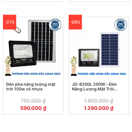
Bảo vệ môi trường
-21%
-28%
Đèn pha năng lượng mặt
JD-8200L 200W – Đèn
trời 100w vỏ nhựa
Năng Lượng Mặt Trời
Jindian JD-8200L 200W
750.000
₫
1.800.000
₫
590.000
₫
1.290.000
₫