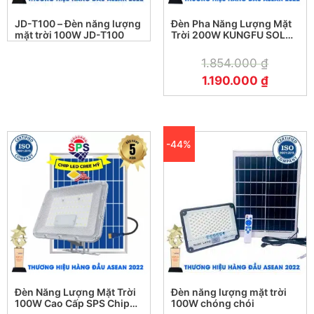
JD-T100 – Đèn năng lượng
Đèn Pha Năng Lượng Mặt
Những ưu điểm nổi bật của đèn năng lượng
mặt trời 100W JD-T100
Trời 200W KUNGFU SOLAR
KF 03.SL 200W
mặt trời 300W KungFu Solar
1.854.000
₫
1.190.000
₫
Tiết kiệm năng lượng và chi phí lắp đặt, sử dụng
-44%
Đèn Năng Lượng Mặt Trời
Đèn năng lượng mặt trời
100W Cao Cấp SPS Chip
100W chóng chói