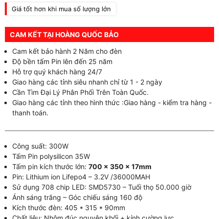
Giá tốt hơn khi mua số lượng lớn
CAM KẾT TẠI HOÀNG QUỐC BẢO
Cam kết bảo hành 2 Năm cho đèn
Độ bền tấm Pin lên đến 25 năm
Hỗ trợ quý khách hàng 24/7
Giao hàng các tỉnh siêu nhanh chỉ từ 1 - 2 ngày
Cần Tìm Đại Lý Phân Phối Trên Toàn Quốc.
Giao hàng các tỉnh theo hình thức :Giao hàng - kiểm tra hàng -
thanh toán.
Công suất: 300W
Tấm Pin polysilicon 35W
Tấm pin kích thước lớn:
700 x 350 x 17mm
Pin: Lithium ion Lifepo4 – 3.2V /36000MAH
Sử dụng 708 chip LED: SMD5730 – Tuổi thọ 50.000 giờ
Ánh sáng trắng – Góc chiếu sáng 160 độ
Kích thước đèn: 405 * 315 * 90mm
Chất liệu: Nhôm đúc nguyên khối + kính cường lực