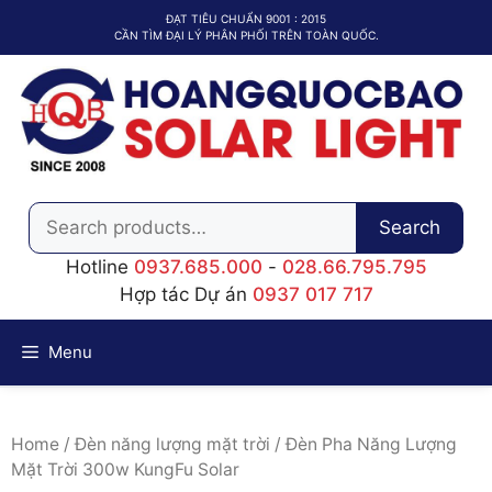
Chuyển
ĐẠT TIÊU CHUẨN 9001 : 2015
đến
CẦN TÌM ĐẠI LÝ PHÂN PHỐI TRÊN TOÀN QUỐC.
nội
dung
Search
Search
for:
Hotline
0937.685.000
-
028.66.795.795
Hợp tác Dự án
0937 017 717
Menu
Home
/
Đèn năng lượng mặt trời
/ Đèn Pha Năng Lượng
Mặt Trời 300w KungFu Solar