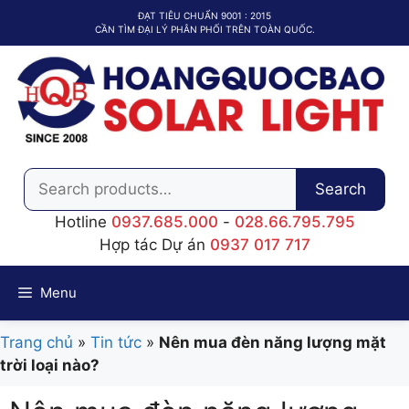
Chuyển
ĐẠT TIÊU CHUẨN 9001 : 2015
đến
CẦN TÌM ĐẠI LÝ PHÂN PHỐI TRÊN TOÀN QUỐC.
nội
dung
Search
Search
for:
Hotline
0937.685.000
-
028.66.795.795
Hợp tác Dự án
0937 017 717
Menu
Trang chủ
»
Tin tức
»
Nên mua đèn năng lượng mặt
trời loại nào?