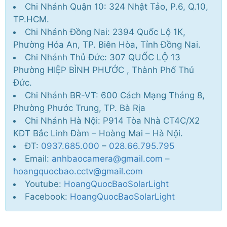
Chi Nhánh Quận 10: 324 Nhật Tảo, P.6, Q.10,
TP.HCM.
Chi Nhánh Đồng Nai: 2394 Quốc Lộ 1K,
Phường Hóa An, TP. Biên Hòa, Tỉnh Đồng Nai.
Chi Nhánh Thủ Đức: 307 QUỐC LỘ 13
Phường HIỆP BÌNH PHƯỚC , Thành Phố Thủ
Đức.
Chi Nhánh BR-VT: 600 Cách Mạng Tháng 8,
Phường Phước Trung, TP. Bà Rịa
Chi Nhánh Hà Nội: P914 Tòa Nhà CT4C/X2
KĐT Bắc Linh Đàm – Hoàng Mai – Hà Nội.
ĐT:
0937.685.000
–
028.66.795.795
Email:
anhbaocamera@gmail.com
–
hoangquocbao.cctv@gmail.com
Youtube:
HoangQuocBaoSolarLight
Facebook:
HoangQuocBaoSolarLight