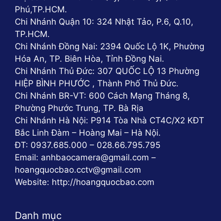
Phú,TP.HCM.
Đèn JD-798 cũng có thể được sử dụng để chiếu
Chi Nhánh Quận 10: 324 Nhật Tảo, P.6, Q.10,
sáng trong các khu vực trang trại hay khuôn viên cơ
TP.HCM.
quan. Đặc biệt là trong những nơi không có nguồn
Chi Nhánh Đồng Nai: 2394 Quốc Lộ 1K, Phường
điện từ lưới điện, đèn năng lượng mặt trời JD-798 sẽ
Hóa An, TP. Biên Hòa, Tỉnh Đồng Nai.
là giải pháp hoàn hảo để chiếu sáng và giúp tiết kiệm
Chi Nhánh Thủ Đức: 307 QUỐC LỘ 13 Phường
chi phí.
HIỆP BÌNH PHƯỚC , Thành Phố Thủ Đức.
Chi Nhánh BR-VT: 600 Cách Mạng Tháng 8,
Đèn pha và đèn bàn chải
Phường Phước Trung, TP. Bà Rịa
Ngoài ra, đèn JD-798 còn có thể được sử dụng làm
Chi Nhánh Hà Nội: P914 Tòa Nhà CT4C/X2 KĐT
đèn pha hoặc đèn bàn chải trong các công trình xây
Bắc Linh Đàm – Hoàng Mai – Hà Nội.
dựng hay các khu công nghiệp. Với độ sáng mạnh và
ĐT: 0937.685.000 – 028.66.795.795
tính tiết kiệm năng lượng, đèn JD-798 sẽ giúp chiếu
Email: anhbaocamera@gmail.com –
sáng hiệu quả trong các khu vực này.
hoangquocbao.cctv@gmail.com
Website: http://hoangquocbao.com
Hướng dẫn lắp đặt đèn JD-798 300W
Để đảm bảo hiệu quả và an toàn khi sử dụng đèn
Danh mục