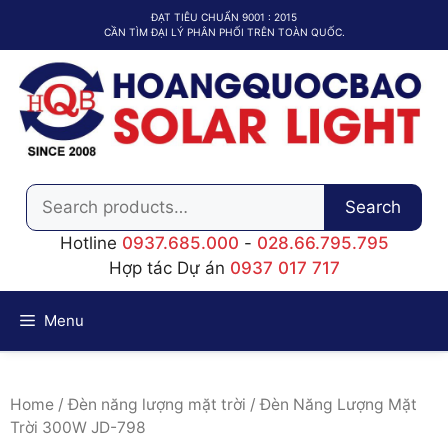
Chuyển
ĐẠT TIÊU CHUẨN 9001 : 2015
đến
CẦN TÌM ĐẠI LÝ PHÂN PHỐI TRÊN TOÀN QUỐC.
nội
dung
Search
Search
for:
Hotline
0937.685.000
-
028.66.795.795
Hợp tác Dự án
0937 017 717
Menu
Home
/
Đèn năng lượng mặt trời
/ Đèn Năng Lượng Mặt
Trời 300W JD-798