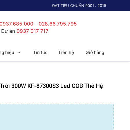
ĐẠT TIÊU CHUẨN 9001 : 2015
0937.685.000
-
028.66.795.795
c Dự án
0937 017 717
g hiệu
Tin tức
Liên hệ
Giỏ hàng
Trời 300W KF-87300S3 Led COB Thế Hệ