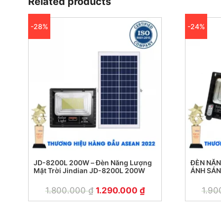
Related products
-28%
-24%
JD-8200L 200W – Đèn Năng Lượng
ĐÈN NĂN
Mặt Trời Jindian JD-8200L 200W
ÁNH SÁ
1.800.000
₫
1.290.000
₫
1.90