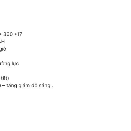
Hệ
Mới
quantity
 * 360 *17
AH
giờ
ường lực
tắt)
ờ – tăng giảm độ sáng .