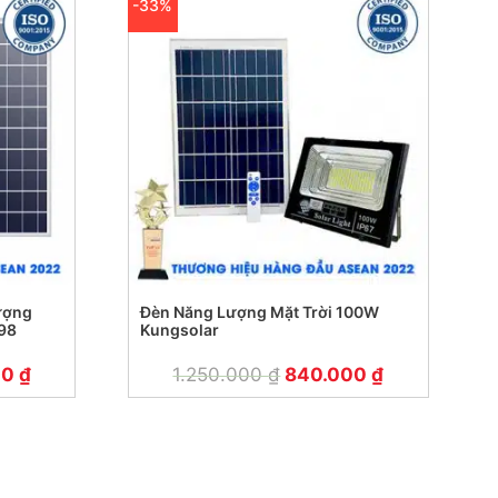
-33%
ượng
Đèn Năng Lượng Mặt Trời 100W
298
Kungsolar
00
₫
1.250.000
₫
840.000
₫