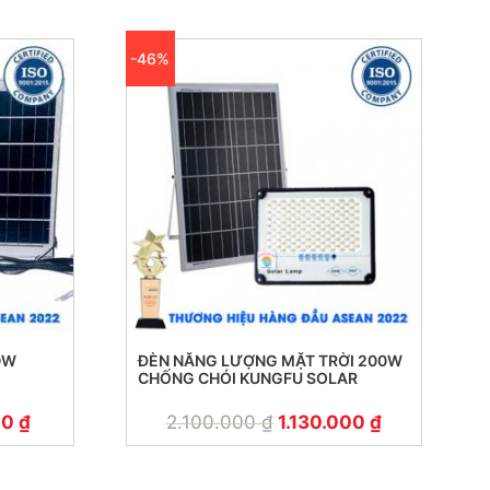
-46%
00W
ĐÈN NĂNG LƯỢNG MẶT TRỜI 200W
CHỐNG CHÓI KUNGFU SOLAR
00
₫
2.100.000
₫
1.130.000
₫