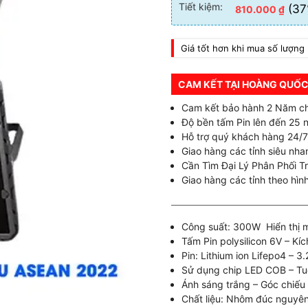
Tiết kiệm:
(37
810.000
₫
Giá tốt hơn khi mua số lượng 
CAM KẾT TẠI HOÀNG QUỐC
Cam kết bảo hành 2 Năm c
Độ bền tấm Pin lên đến 25 
Hỗ trợ quý khách hàng 24/7
Giao hàng các tỉnh siêu nhan
Cần Tìm Đại Lý Phân Phối T
Giao hàng các tỉnh theo hình
Công suất: 300W Hiển thị m
Tấm Pin polysilicon 6V – Kí
Pin: Lithium ion Lifepo4 – 
Sử dụng chip LED COB – Tuổ
Ánh sáng trắng – Góc chiếu
Chất liệu: Nhôm đúc nguyên