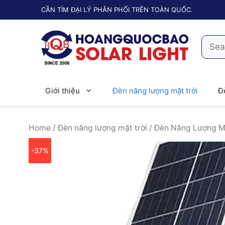
Chuyển
CẦN TÌM ĐẠI LÝ PHÂN PHỐI TRÊN TOÀN QUỐC.
đến
nội
Searc
dung
for:
Giới thiệu
Đèn năng lượng mặt trời
Đ
Home
/
Đèn năng lượng mặt trời
/ Đèn Năng Lượng M
-37%