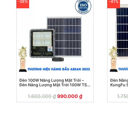
-38%
-41%
Đèn 100W Năng Lượng Mặt Trời –
Đèn Năng
Đèn Năng Lượng Mặt Trời 100W TS-
KungFu S
85100L
1.600.000
₫
990.000
₫
1.75