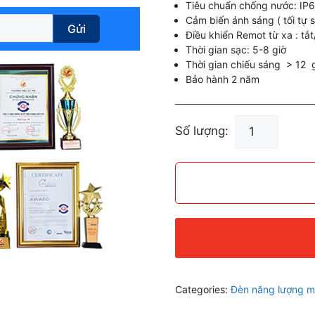
Tiêu chuẩn chống nước: IP
Cảm biến ánh sáng ( tối tự s
Gửi
Điều khiển Remot từ xa : tắ
Thời gian sạc: 5-8 giờ
Thời gian chiếu sáng > 12 
Bảo hành 2 năm
Đèn
Số lượng:
Năng
Lượng
Mặt
Trời
300W
KF-
87300S3
Led
COB
Categories:
Đèn năng lượng mặ
Thế