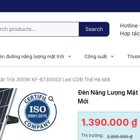
h
Hotline
Search
Hợp tá
èn đường năng lượng mặt trời
Công suất
Thươn
ặt Trời 300W KF-87300S3 Led COB Thế Hệ Mới
Đèn Năng Lượng Mặt 
Mới
1.390.000
₫
Thị trường:
2.200.000
₫