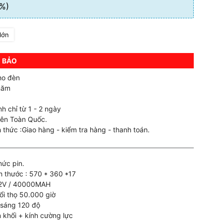
%)
lớn
 BẢO
ho đèn
năm
h chỉ từ 1 - 2 ngày
rên Toàn Quốc.
 thức :Giao hàng - kiểm tra hàng - thanh toán.
ức pin.
ch thước : 570 * 360 *17
3.2V / 40000MAH
i thọ 50.000 giờ
 sáng 120 độ
 khối + kính cường lực