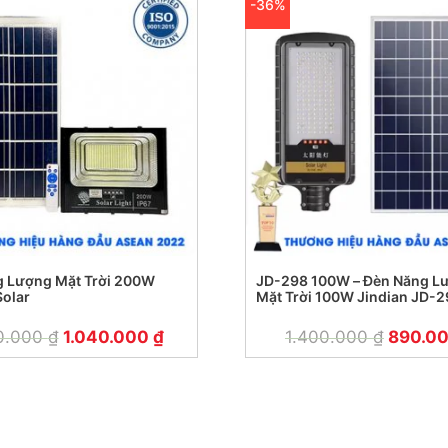
-36%
 Lượng Mặt Trời 200W
JD-298 100W – Đèn Năng L
olar
Mặt Trời 100W Jindian JD-
0.000
₫
1.040.000
₫
1.400.000
₫
890.0