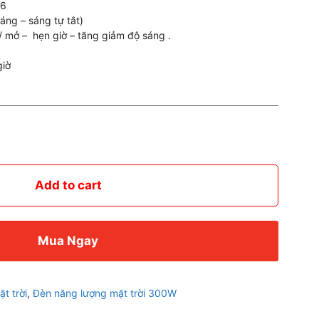
66
áng – sáng tự tắt)
t/ mở – hẹn giờ – tăng giảm độ sáng .
giờ
Add to cart
Mua Ngay
t trời
,
Đèn năng lượng mặt trời 300W