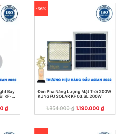
-36%
ght Bay
Đèn Pha Năng Lượng Mặt Trời 200W
ời KF-
KUNGFU SOLAR KF 03.SL 200W
00
₫
1.854.000
₫
1.190.000
₫