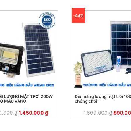
-44%
G LƯỢNG MẶT TRỜI 200W
Đèn năng lượng mặt trời 1
NG MÀU VÀNG
chóng chói
0.000
₫
1.450.000
₫
1.600.000
₫
890.0