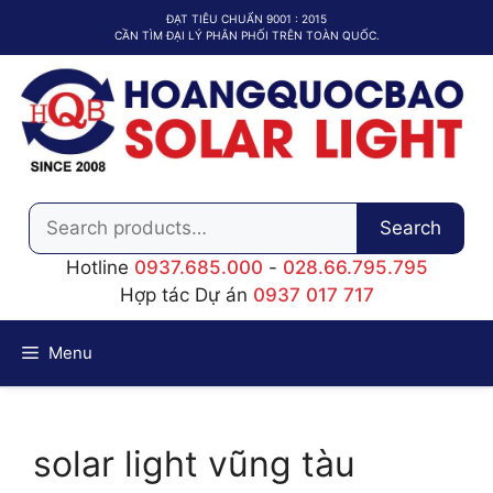
Chuyển
ĐẠT TIÊU CHUẨN 9001 : 2015
đến
CẦN TÌM ĐẠI LÝ PHÂN PHỐI TRÊN TOÀN QUỐC.
nội
dung
Search
Search
for:
Hotline
0937.685.000
-
028.66.795.795
Hợp tác Dự án
0937 017 717
Menu
solar light vũng tàu