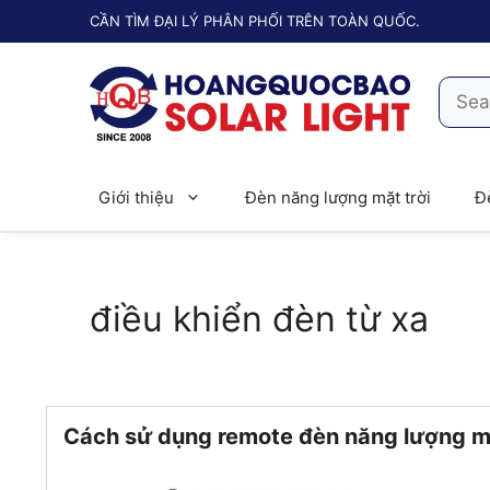
Chuyển
CẦN TÌM ĐẠI LÝ PHÂN PHỐI TRÊN TOÀN QUỐC.
đến
nội
Searc
dung
for:
Giới thiệu
Đèn năng lượng mặt trời
Đ
điều khiển đèn từ xa
Cách sử dụng remote đèn năng lượng mặ