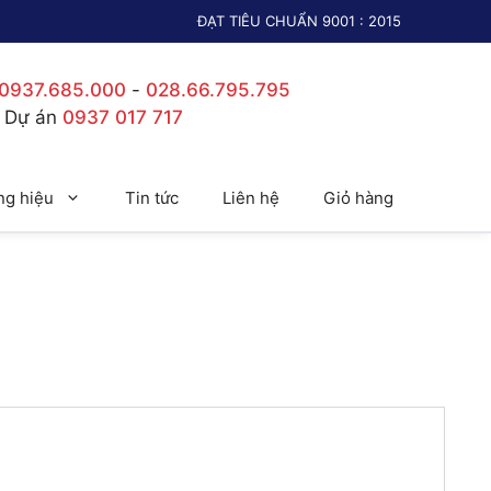
ĐẠT TIÊU CHUẨN 9001 : 2015
0937.685.000
-
028.66.795.795
c Dự án
0937 017 717
g hiệu
Tin tức
Liên hệ
Giỏ hàng