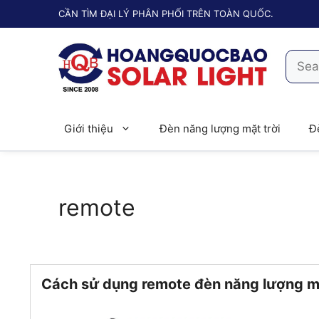
Chuyển
CẦN TÌM ĐẠI LÝ PHÂN PHỐI TRÊN TOÀN QUỐC.
đến
nội
Searc
dung
for:
Giới thiệu
Đèn năng lượng mặt trời
Đ
remote
Cách sử dụng remote đèn năng lượng mặ