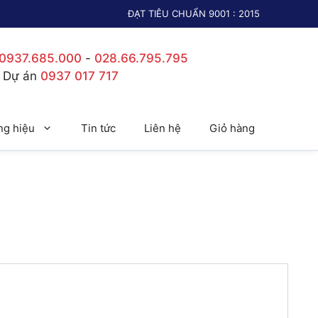
ĐẠT TIÊU CHUẨN 9001 : 2015
0937.685.000
-
028.66.795.795
c Dự án
0937 017 717
g hiệu
Tin tức
Liên hệ
Giỏ hàng