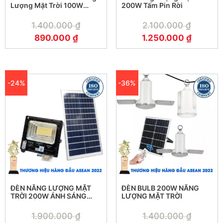
Lượng Mặt Trời 100W
200W Tấm Pin Rời
Jindian JD-298
1.400.000
₫
2.100.000
₫
890.000
₫
1.250.000
₫
-24%
-36%
ĐÈN NĂNG LƯỢNG MẶT
ĐÈN BULB 200W NĂNG
TRỜI 200W ÁNH SÁNG
LƯỢNG MẶT TRỜI
MÀU VÀNG
1.900.000
₫
1.400.000
₫