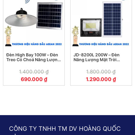
Đèn High Bay 100W – Đèn
JD-8200L 200W – Đèn
Treo Có Choá Năng Lượng
Năng Lượng Mặt Trời
Mặt Trời 100W
Jindian JD-8200L 200W
1.400.000
₫
1.800.000
₫
690.000
₫
1.290.000
₫
CÔNG TY TNHH TM DV HOÀNG QUỐC