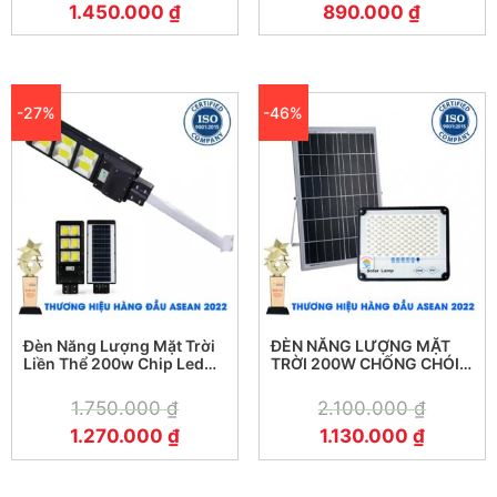
1.450.000
₫
890.000
₫
-27%
-46%
Đèn Năng Lượng Mặt Trời
ĐÈN NĂNG LƯỢNG MẶT
Liền Thể 200w Chip Led
TRỜI 200W CHỐNG CHÓI
Cob Công Nghệ Mới
KUNGFU SOLAR
1.750.000
₫
2.100.000
₫
1.270.000
₫
1.130.000
₫