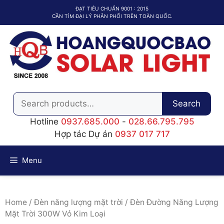
Chuyển
ĐẠT TIÊU CHUẨN 9001 : 2015
đến
CẦN TÌM ĐẠI LÝ PHÂN PHỐI TRÊN TOÀN QUỐC.
nội
dung
Search
Search
for:
Hotline
0937.685.000
-
028.66.795.795
Hợp tác Dự án
0937 017 717
Menu
Home
/
Đèn năng lượng mặt trời
/ Đèn Đường Năng Lượng
Mặt Trời 300W Vỏ Kim Loại