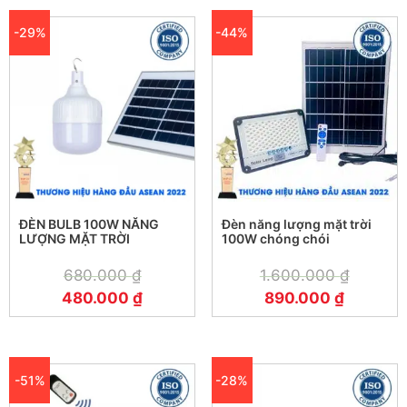
-29%
-44%
ĐÈN BULB 100W NĂNG
Đèn năng lượng mặt trời
LƯỢNG MẶT TRỜI
100W chóng chói
680.000
₫
1.600.000
₫
480.000
₫
890.000
₫
-51%
-28%